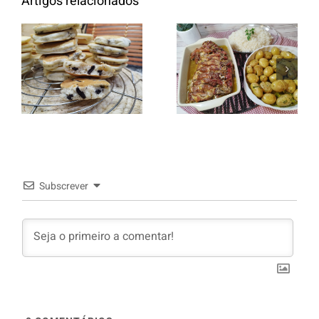
Artigos relacionados
Entrecosto
italiano c/
Panquecas
batata a
com Oreo
murro e
arroz branco.
Subscrever