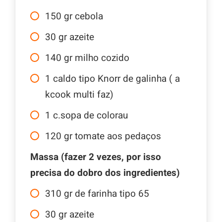
150
gr
cebola
30
gr
azeite
140
gr
milho cozido
1
caldo tipo Knorr de galinha ( a
kcook multi faz)
1
c.sopa
de colorau
120
gr
tomate aos pedaços
Massa (fazer 2 vezes, por isso
precisa do dobro dos ingredientes)
310
gr
de farinha tipo 65
30
gr
azeite