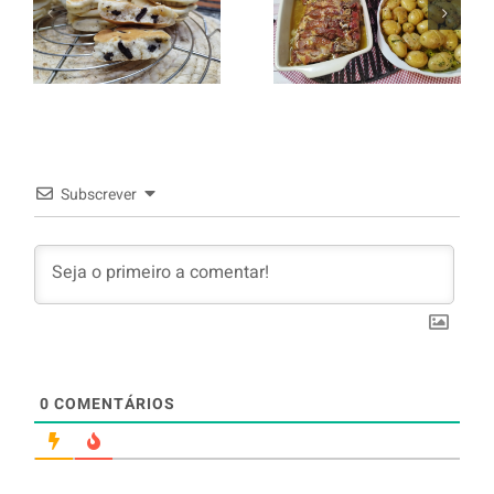
italiano c/
Panquecas
batata a
com Oreo
murro e
arroz branco.
Subscrever
0
COMENTÁRIOS