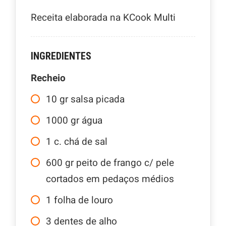
Receita elaborada na KCook Multi
INGREDIENTES
Recheio
10
gr
salsa picada
1000
gr
água
1
c. chá
de sal
600
gr
peito de frango c/ pele
cortados em pedaços médios
1
folha de louro
3
dentes de alho