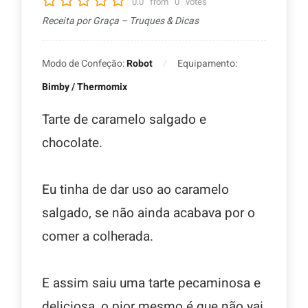
0.0
from
0
votes
Receita por Graça – Truques & Dicas
Modo de Confeção:
Robot
Equipamento:
Bimby / Thermomix
Tarte de caramelo salgado e
chocolate.
Eu tinha de dar uso ao caramelo
salgado, se não ainda acabava por o
comer a colherada.
E assim saiu uma tarte pecaminosa e
deliciosa, o pior mesmo é que não vai