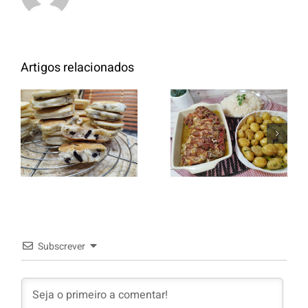
Artigos relacionados
Entrecosto
italiano c/
Panquecas
batata a
com Oreo
murro e
arroz branco.
Subscrever