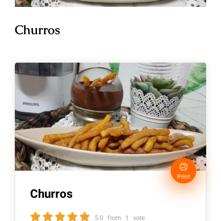
Churros
Print
Churros
5.0
from
1
vote