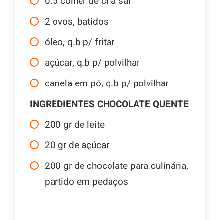
0.5
colher de chá sal
2
ovos, batidos
óleo, q.b p/ fritar
açúcar, q.b p/ polvilhar
canela em pó, q.b p/ polvilhar
INGREDIENTES CHOCOLATE QUENTE
200
gr
de leite
20
gr
de açúcar
200
gr
de chocolate para culinária,
partido em pedaços