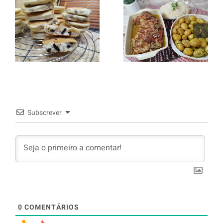
Entrecosto
italiano c/
Panquecas
batata a
com Oreo
murro e
arroz branco.
Subscrever
0
COMENTÁRIOS