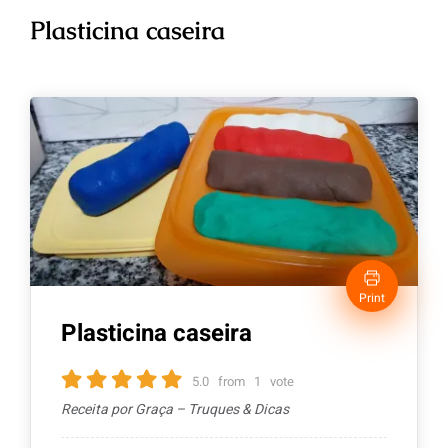
Plasticina caseira
Print
Plasticina caseira
5.0
from
1
vote
Receita por Graça – Truques & Dicas