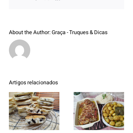
About the Author:
Graça - Truques & Dicas
Artigos relacionados
Entrecosto
italiano c/
Panquecas
batata a
com Oreo
murro e