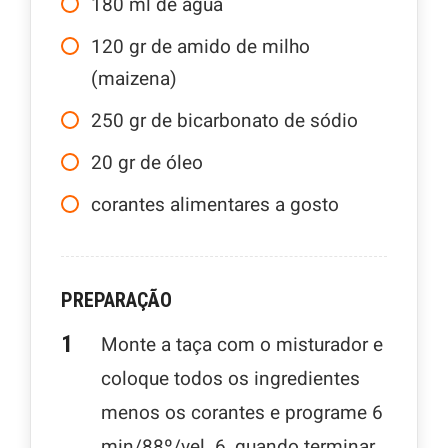
180
ml
de água
120
gr
de amido de milho
(maizena)
250
gr
de bicarbonato de sódio
20
gr
de óleo
corantes alimentares a gosto
PREPARAÇÃO
Monte a taça com o misturador e
coloque todos os ingredientes
menos os corantes e programe 6
min/88º/vel. 6, quando terminar