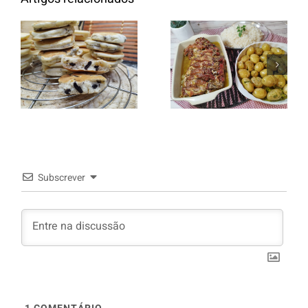
Entrecosto
italiano c/
Panquecas
batata a
com Oreo
murro e
arroz branco.
Subscrever