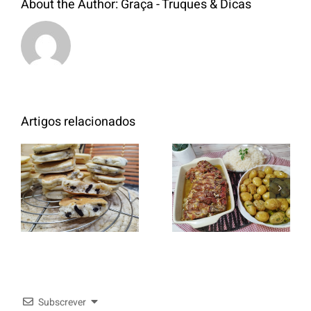
About the Author:
Graça - Truques & Dicas
Artigos relacionados
Entrecosto
italiano c/
Panquecas
batata a
com Oreo
murro e
arroz branco.
Subscrever