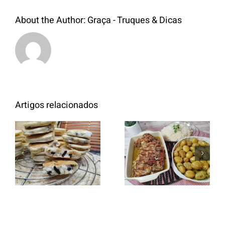
About the Author:
Graça - Truques & Dicas
Artigos relacionados
Entrecosto
italiano c/
Panquecas
batata a
com Oreo
murro e
arroz branco.