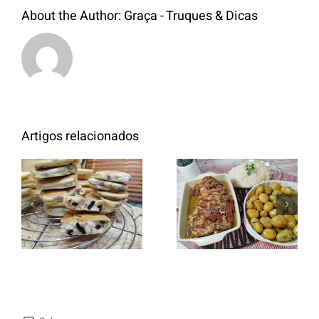
About the Author:
Graça - Truques & Dicas
Artigos relacionados
Entrecosto
italiano c/
Panquecas
batata a
com Oreo
murro e
arroz branco.