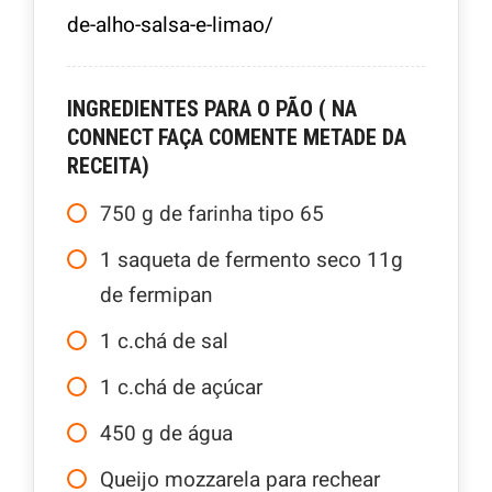
de-alho-salsa-e-limao/
INGREDIENTES PARA O PÃO ( NA
CONNECT FAÇA COMENTE METADE DA
RECEITA)
750
g
de farinha tipo 65
1
saqueta de fermento seco 11g
de fermipan
1
c.chá
de sal
1
c.chá
de açúcar
450
g
de água
Queijo mozzarela para rechear