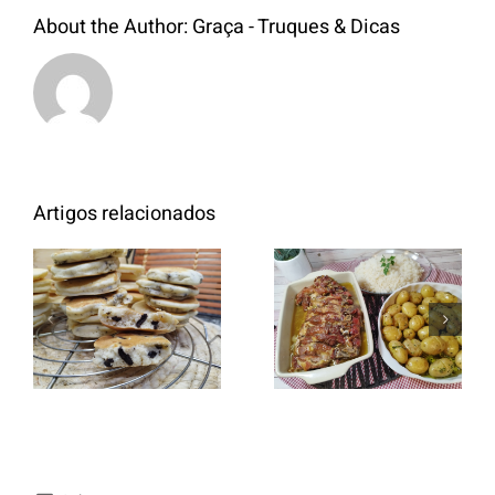
About the Author:
Graça - Truques & Dicas
Artigos relacionados
Entrecosto
italiano c/
Panquecas
batata a
com Oreo
murro e
arroz branco.