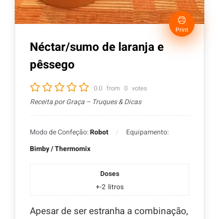
Print
Néctar/sumo de laranja e
pêssego
0.0
from
0
votes
Receita por Graça – Truques & Dicas
Modo de Confeção:
Robot
Equipamento:
Bimby / Thermomix
Doses
+-2
litros
Apesar de ser estranha a combinação,