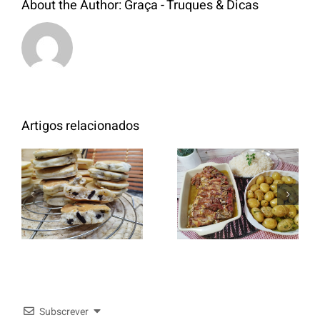
About the Author:
Graça - Truques & Dicas
Artigos relacionados
Entrecosto
italiano c/
Panquecas
batata a
com Oreo
murro e
arroz branco.
Subscrever