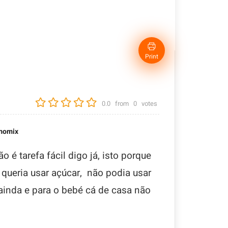
Print
0.0
from
0
votes
momix
 é tarefa fácil digo já, isto porque
 queria usar açúcar, não podia usar
ainda e para o bebé cá de casa não