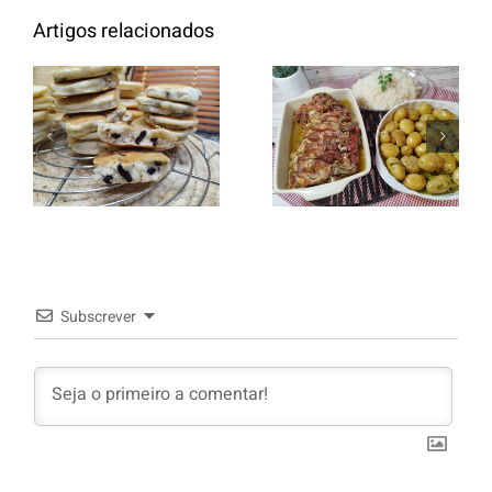
Artigos relacionados
Entrecosto
italiano c/
Panquecas
batata a
com Oreo
murro e
arroz branco.
Subscrever