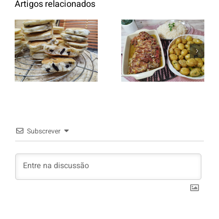
Artigos relacionados
Entrecosto
italiano c/
Panquecas
batata a
com Oreo
murro e
arroz branco.
Subscrever