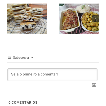
Entrecosto
italiano c/
Panquecas
batata a
com Oreo
murro e
arroz branco.
Subscrever
0
COMENTÁRIOS