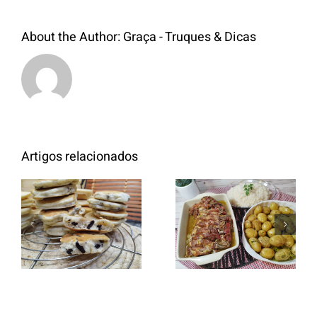
About the Author:
Graça - Truques & Dicas
Artigos relacionados
Entrecosto
italiano c/
Panquecas
batata a
com Oreo
murro e
arroz branco.