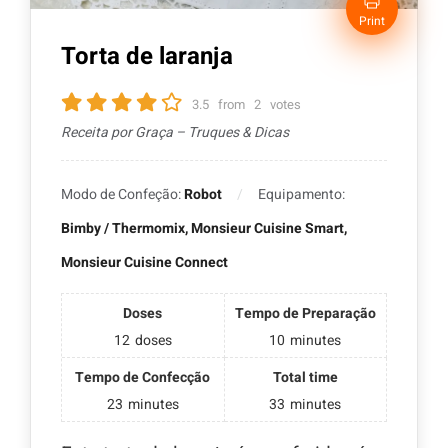
Print
Torta de laranja
3.5
from
2
votes
Receita por Graça – Truques & Dicas
Modo de Confeção:
Robot
Equipamento:
Bimby / Thermomix, Monsieur Cuisine Smart,
Monsieur Cuisine Connect
Doses
Tempo de Preparação
12
doses
10
minutes
Tempo de Confecção
Total time
23
minutes
33
minutes