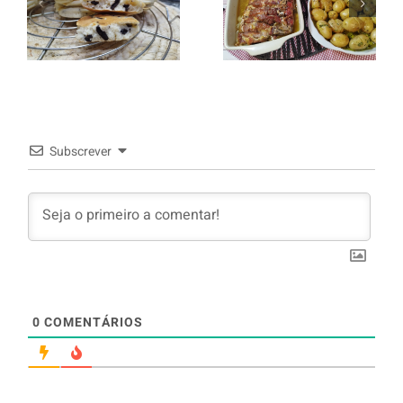
Panquecas
batata a
com Oreo
murro e
arroz branco.
Subscrever
0
COMENTÁRIOS