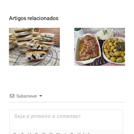
Artigos relacionados
Entrecosto
italiano c/
Panquecas
batata a
com Oreo
murro e
arroz branco.
Subscrever