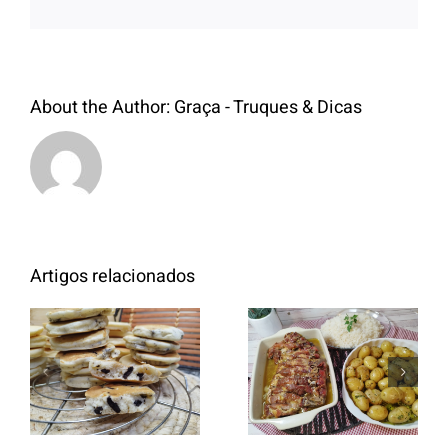
About the Author:
Graça - Truques & Dicas
Artigos relacionados
Entrecosto
italiano c/
Panquecas
batata a
com Oreo
murro e
arroz branco.