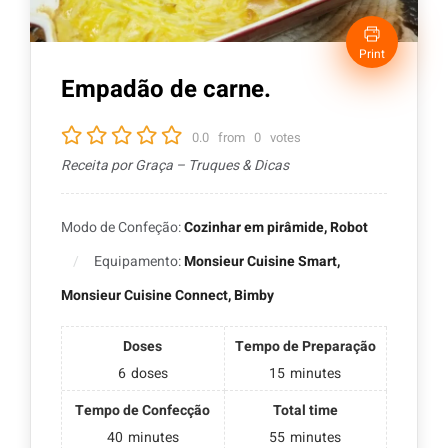
Print
Empadão de carne.
0.0
from
0
votes
Receita por Graça – Truques & Dicas
Modo de Confeção:
Cozinhar em pirâmide, Robot
Equipamento:
Monsieur Cuisine Smart,
Monsieur Cuisine Connect, Bimby
Doses
Tempo de Preparação
6
doses
15
minutes
Tempo de Confecção
Total time
40
minutes
55
minutes