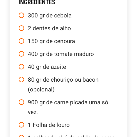
INGREDIENTES
300
gr
de cebola
2
dentes de alho
150
gr
de cenoura
400
gr
de tomate maduro
40
gr
de azeite
80
gr
de chouriço ou bacon
(opcional)
900
gr
de carne picada uma só
vez.
1
Folha de louro