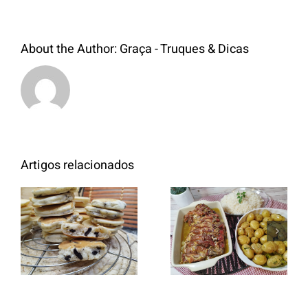
About the Author:
Graça - Truques & Dicas
Artigos relacionados
Entrecosto
italiano c/
Panquecas
batata a
com Oreo
murro e
arroz branco.