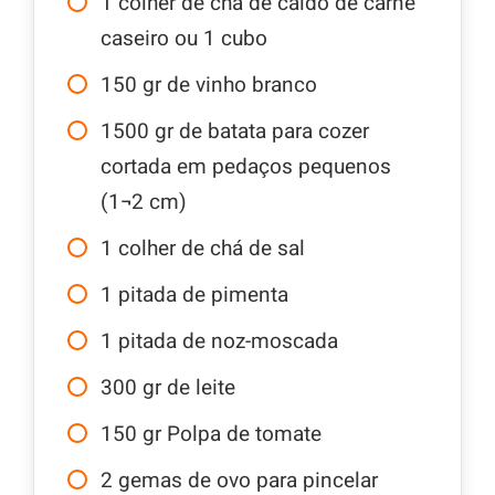
1
colher de chá de caldo de carne
caseiro ou 1 cubo
150
gr
de vinho branco
1500
gr
de batata para cozer
cortada em pedaços pequenos
(1¬2 cm)
1
colher de chá de sal
1
pitada de pimenta
1
pitada de noz-moscada
300
gr
de leite
150
gr
Polpa de tomate
2
gemas de ovo para pincelar