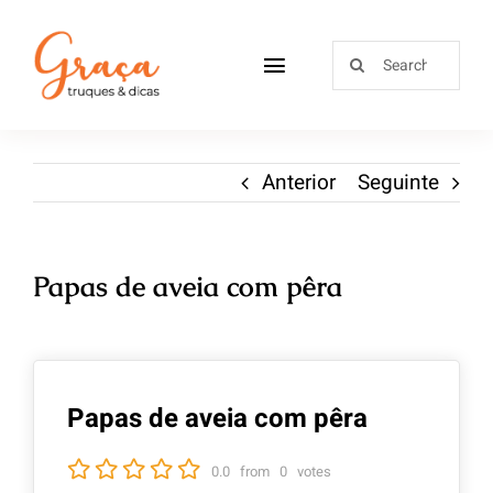
Home
Anterior
Seguinte
Receitas
Sobre
Papas de aveia com pêra
Loja
Blog
Papas de aveia com pêra
Contactos
0.0
from
0
votes