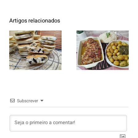
Artigos relacionados
Entrecosto
italiano c/
Panquecas
batata a
com Oreo
murro e
arroz branco.
Subscrever