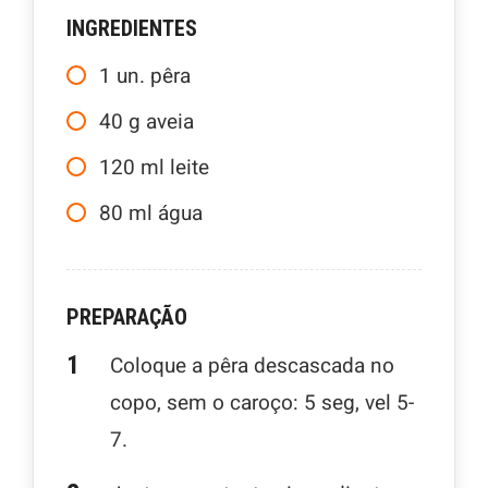
INGREDIENTES
1
un.
pêra
40
g
aveia
120
ml
leite
80
ml
água
PREPARAÇÃO
Coloque a pêra descascada no
copo, sem o caroço: 5 seg, vel 5-
7.