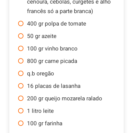
cenoura, cebolas, curgetes e alho
francês só a parte branca)
400
gr
polpa de tomate
50
gr
azeite
100
gr
vinho branco
800
gr
carne picada
q.b
oregão
16
placas de lasanha
200
gr
queijo mozarela ralado
1
litro
leite
100
gr
farinha