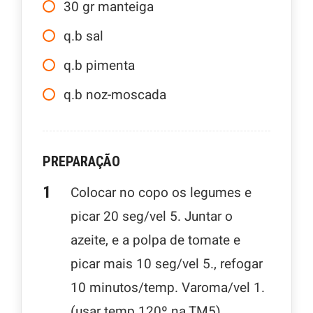
30
gr
manteiga
q.b
sal
q.b
pimenta
q.b
noz-moscada
PREPARAÇÃO
Colocar no copo os legumes e
picar 20 seg/vel 5. Juntar o
azeite, e a polpa de tomate e
picar mais 10 seg/vel 5., refogar
10 minutos/temp. Varoma/vel 1.
(usar temp 120º na TM5).