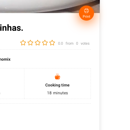
Print
inhas.
0.0
from
0
votes
momix
Cooking time
s
18
minutes