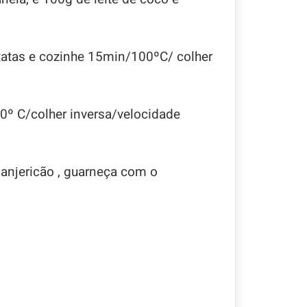
atatas e cozinhe 15min/100ºC/ colher
0º C/colher inversa/velocidade
manjericão , guarneça com o