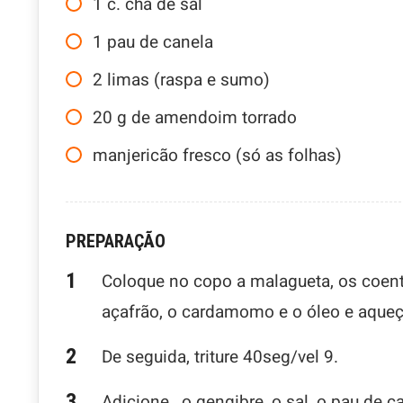
1
c. chá
de sal
1
pau de canela
2
limas (raspa e sumo)
20
g
de amendoim torrado
manjericão fresco (só as folhas)
PREPARAÇÃO
Coloque no copo a malagueta, os coent
açafrão, o cardamomo e o óleo e aqueç
De seguida, triture 40seg/vel 9.
Adicione , o gengibre, o sal, o pau de c