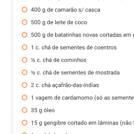
400
g
de camarão s/ casca
500
g
de leite de coco
500
g
de batatinhas novas cortadas em
1
c. chá
de sementes de coentros
½
c. chá
de cominhos
½
c. chá
de sementes de mostrada
2
c. chá
açafrão-das-índias
1
vagem de cardamomo (só as semente
35
g
óleo
15
g
gengibre cortado em lâminas (não t