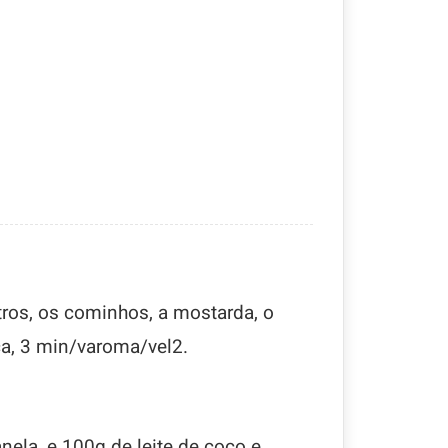
ros, os cominhos, a mostarda, o
a, 3 min/varoma/vel2.
anela, e 100g de leite de coco e