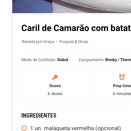
Caril de Camarão com batat
Receita por Graça – Truques & Dicas
Modo de Confeção:
Robot
Equipamento:
Bimby / Ther
Doses
Prep time
6
doses
3
minute
INGREDIENTES
1
un.
malagueta vermelha (opcional)