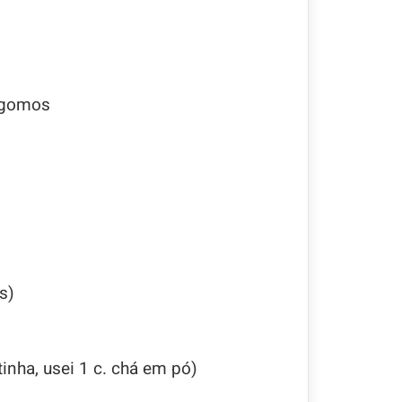
 gomos
s)
inha, usei 1 c. chá em pó)