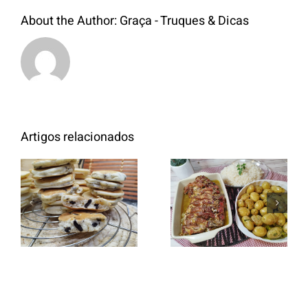
About the Author:
Graça - Truques & Dicas
Artigos relacionados
Entrecosto
italiano c/
Panquecas
batata a
com Oreo
murro e
arroz branco.