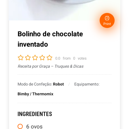
Print
Bolinho de chocolate
inventado
0.0
from
0
votes
Receita por Graça – Truques & Dicas
Modo de Confeção:
Robot
Equipamento:
Bimby / Thermomix
INGREDIENTES
6
ovos