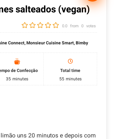
mes salteados (vegan)
0.0
from
0
votes
ine Connect, Monsieur Cuisine Smart, Bimby
empo de Confecção
Total time
35
minutes
55
minutes
 limão uns 20 minutos e depois com