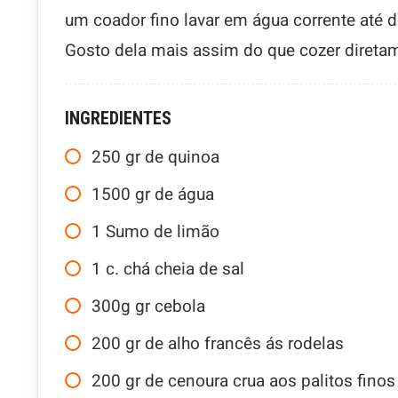
um coador fino lavar em água corrente até d
Gosto dela mais assim do que cozer direta
INGREDIENTES
250
gr
de quinoa
1500
gr
de água
1
Sumo de limão
1
c. chá cheia de sal
300g
gr
cebola
200
gr
de alho francês ás rodelas
200
gr
de cenoura crua aos palitos finos