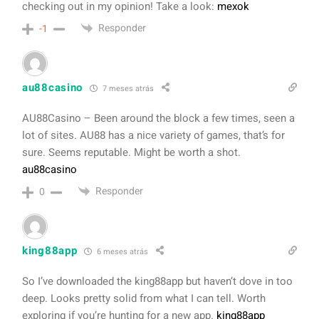
checking out in my opinion! Take a look:
mexok
Responder
-1
au88casino
7 meses atrás
AU88Casino – Been around the block a few times, seen a
lot of sites. AU88 has a nice variety of games, that’s for
sure. Seems reputable. Might be worth a shot.
au88casino
Responder
0
king88app
6 meses atrás
So I’ve downloaded the king88app but haven’t dove in too
deep. Looks pretty solid from what I can tell. Worth
exploring if you’re hunting for a new app.
king88app