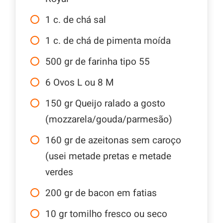
1
c.
de chá sal
1
c.
de chá de pimenta moída
500
gr
de farinha tipo 55
6
Ovos L ou 8 M
150
gr
Queijo ralado a gosto
(mozzarela/gouda/parmesão)
160
gr
de azeitonas sem caroço
(usei metade pretas e metade
verdes
200
gr
de bacon em fatias
10
gr
tomilho fresco ou seco