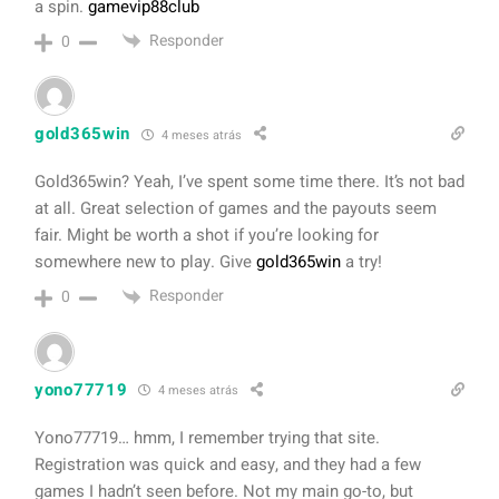
a spin.
gamevip88club
Responder
0
gold365win
4 meses atrás
Gold365win? Yeah, I’ve spent some time there. It’s not bad
at all. Great selection of games and the payouts seem
fair. Might be worth a shot if you’re looking for
somewhere new to play. Give
gold365win
a try!
Responder
0
yono77719
4 meses atrás
Yono77719… hmm, I remember trying that site.
Registration was quick and easy, and they had a few
games I hadn’t seen before. Not my main go-to, but