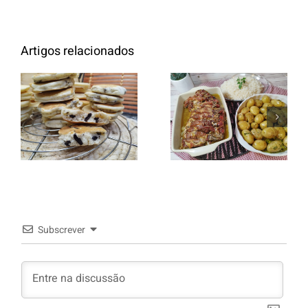
Artigos relacionados
Entrecosto
italiano c/
Panquecas
batata a
com Oreo
murro e
arroz branco.
Subscrever