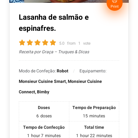
Print
Lasanha de salmão e
espinafres.
5.0
from
1
vote
Receita por Graça – Truques & Dicas
Modo de Confeção:
Robot
Equipamento:
Monsieur Cuisine Smart, Monsieur Cuisine
Connect, Bimby
Doses
Tempo de Preparação
6
doses
15
minutes
Tempo de Confecção
Total time
1
hour
7
minutes
1
hour
22
minutes