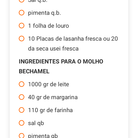
Sal q.b.
pimenta q.b.
1
folha de louro
10
Placas de lasanha fresca ou 20
da seca usei fresca
INGREDIENTES PARA O MOLHO
BECHAMEL
1000
gr
de leite
40
gr
de margarina
110
gr
de farinha
sal qb
pimenta qb