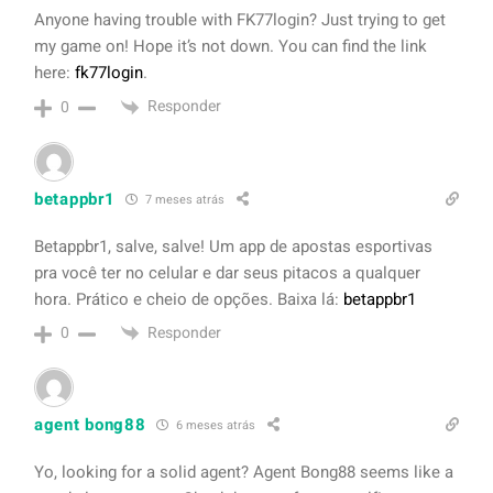
Anyone having trouble with FK77login? Just trying to get
my game on! Hope it’s not down. You can find the link
here:
fk77login
.
Responder
0
betappbr1
7 meses atrás
Betappbr1, salve, salve! Um app de apostas esportivas
pra você ter no celular e dar seus pitacos a qualquer
hora. Prático e cheio de opções. Baixa lá:
betappbr1
Responder
0
agent bong88
6 meses atrás
Yo, looking for a solid agent? Agent Bong88 seems like a