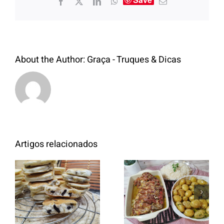
About the Author:
Graça - Truques & Dicas
Artigos relacionados
Entrecosto
italiano c/
Panquecas
batata a
com Oreo
murro e