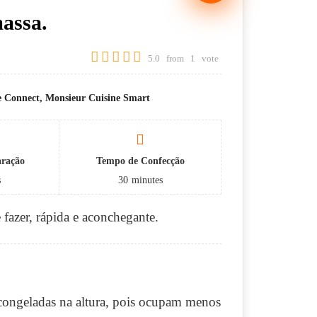
massa.
5.0
from
1
vote
e Connect, Monsieur Cuisine Smart
aração
Tempo de Confecção
s
30
minutes
 fazer, rápida e aconchegante.
scongeladas na altura, pois ocupam menos