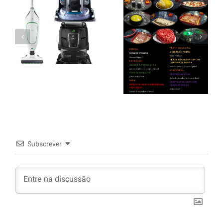
Higiene,
Saúde e
Menu de
Limpeza
Halloween
Kobold –
2019
Rainbow –
Hyla
Subscrever