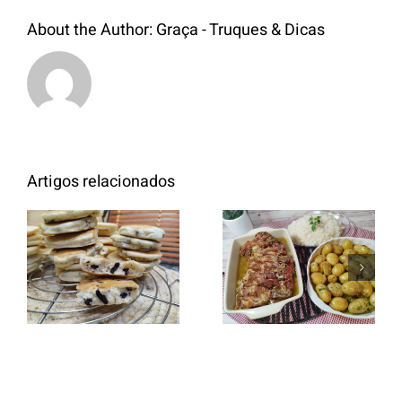
About the Author:
Graça - Truques & Dicas
Artigos relacionados
Entrecosto
italiano c/
Panquecas
batata a
com Oreo
murro e
arroz branco.