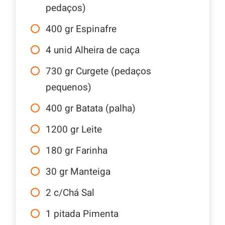
pedaços)
400
gr
Espinafre
4
unid
Alheira de caça
730
gr
Curgete (pedaços
pequenos)
400
gr
Batata (palha)
1200
gr
Leite
180
gr
Farinha
30
gr
Manteiga
2
c/Chá
Sal
1
pitada
Pimenta