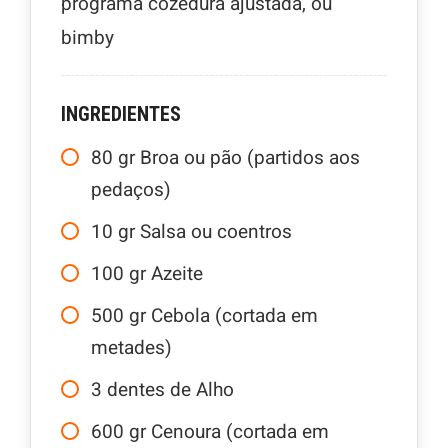
programa cozedura ajustada, ou
bimby
INGREDIENTES
80
gr
Broa ou pão (partidos aos
pedaços)
10
gr
Salsa ou coentros
100
gr
Azeite
500
gr
Cebola (cortada em
metades)
3
dentes
de Alho
600
gr
Cenoura (cortada em