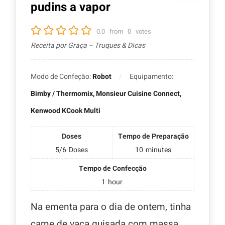
pudins a vapor
0.0
from
0
votes
Receita por Graça – Truques & Dicas
Modo de Confeção:
Robot
Equipamento:
Bimby / Thermomix, Monsieur Cuisine Connect,
Kenwood KCook Multi
Doses
Tempo de Preparação
5/6
Doses
10
minutes
Tempo de Confecção
1
hour
Na ementa para o dia de ontem, tinha
carne de vaca guisada com massa.