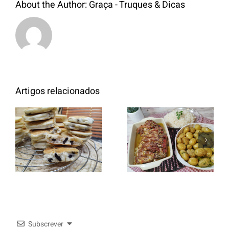
About the Author:
Graça - Truques & Dicas
Artigos relacionados
Entrecosto
italiano c/
Panquecas
batata a
com Oreo
murro e
arroz branco.
Subscrever