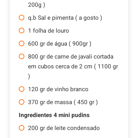
200g )
q.b
Sal e pimenta ( a gosto )
1
folha de louro
600
gr
de água ( 900gr )
800
gr
de carne de javali cortada
em cubos cerca de 2 cm ( 1100 gr
)
120
gr
de vinho branco
370
gr
de massa ( 450 gr )
Ingredientes 4 mini pudins
200
gr
de leite condensado