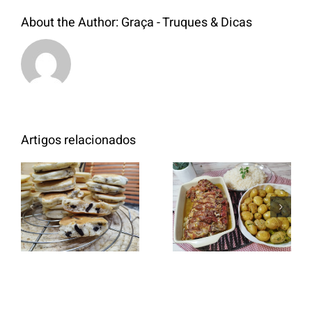
About the Author:
Graça - Truques & Dicas
Artigos relacionados
Entrecosto
italiano c/
Panquecas
batata a
com Oreo
murro e
arroz branco.