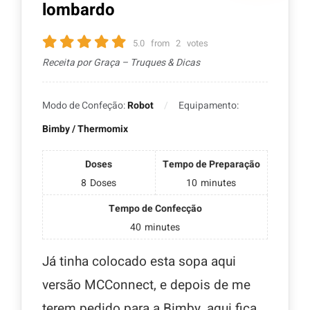
lombardo
5.0
from
2
votes
Receita por Graça – Truques & Dicas
Modo de Confeção:
Robot
Equipamento:
Bimby / Thermomix
Doses
Tempo de Preparação
8
Doses
10
minutes
Tempo de Confecção
40
minutes
Já tinha colocado esta sopa aqui
versão MCConnect, e depois de me
terem pedido para a Bimby, aqui fica