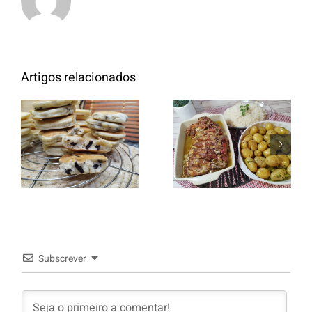
Artigos relacionados
Entrecosto
italiano c/
Panquecas
batata a
com Oreo
murro e
arroz branco.
Subscrever