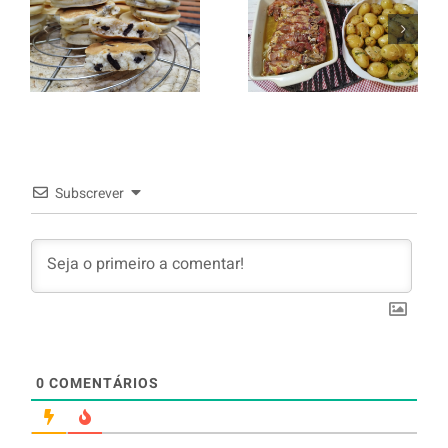
italiano c/
Panquecas
batata a
com Oreo
murro e
arroz branco.
Subscrever
0
COMENTÁRIOS