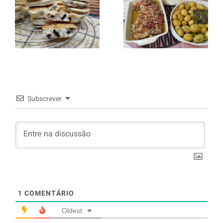
italiano c/
Panquecas
batata a
com Oreo
murro e
arroz branco.
Subscrever
1
COMENTÁRIO
Oldest