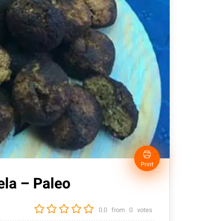
Print
la – Paleo
0.0
from
0
votes