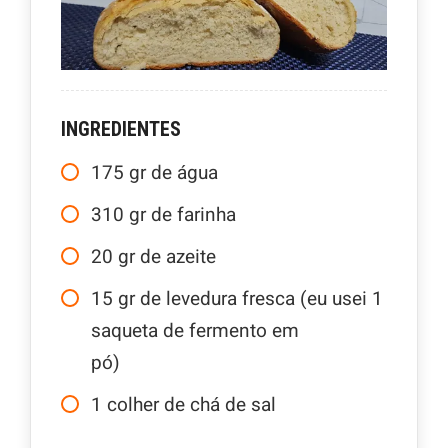
INGREDIENTES
175
gr
de água
310
gr
de farinha
20
gr
de azeite
15
gr
de levedura fresca (eu usei 1
saqueta de fermento em
pó)
1
colher de chá de sal