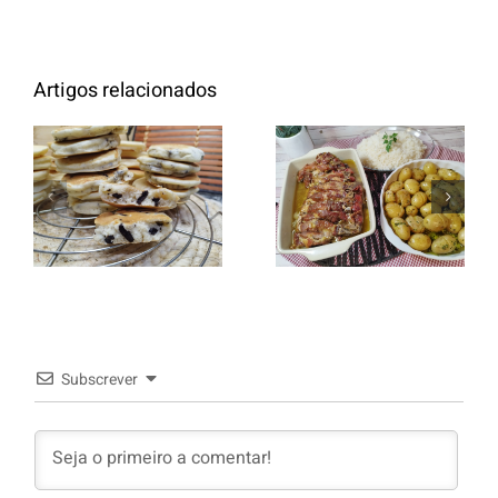
Artigos relacionados
Entrecosto
italiano c/
Panquecas
batata a
com Oreo
murro e
arroz branco.
Subscrever