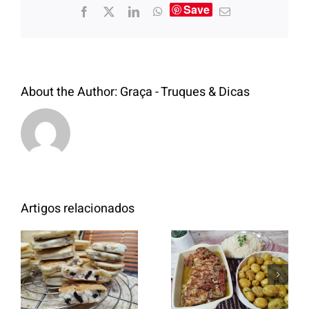
Save
About the Author:
Graça - Truques & Dicas
Artigos relacionados
Entrecosto
italiano c/
Panquecas
batata a
com Oreo
murro e