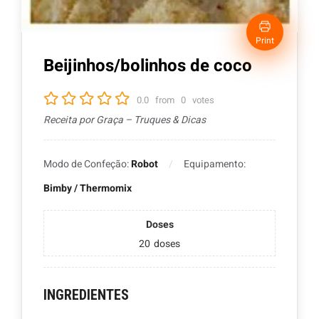
Print
Beijinhos/bolinhos de coco
0.0
from
0
votes
Receita por Graça – Truques & Dicas
Modo de Confeção:
Robot
Equipamento:
Bimby / Thermomix
Doses
20
doses
INGREDIENTES