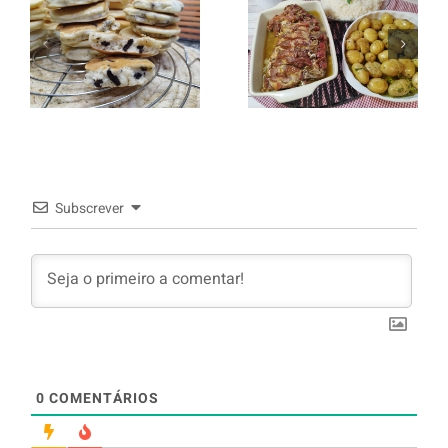
Entrecosto
italiano c/
Panquecas
batata a
com Oreo
murro e
arroz branco.
Subscrever
0
COMENTÁRIOS