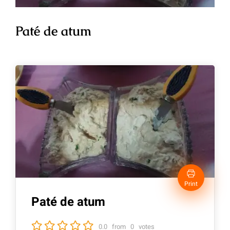
Paté de atum
Print
Paté de atum
0.0
from
0
votes