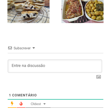
italiano c/
Panquecas
batata a
com Oreo
murro e
arroz branco.
Subscrever
1
COMENTÁRIO
Oldest