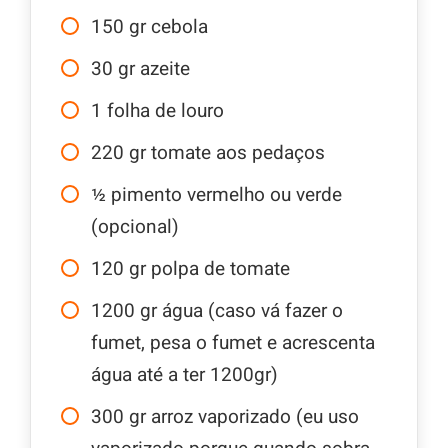
150
gr
cebola
30
gr
azeite
1
folha de louro
220
gr
tomate aos pedaços
½
pimento vermelho ou verde
(opcional)
120
gr
polpa de tomate
1200
gr
água (caso vá fazer o
fumet, pesa o fumet e acrescenta
água até a ter 1200gr)
300
gr
arroz vaporizado (eu uso